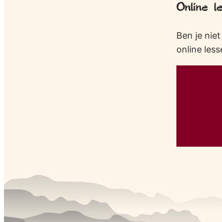
Online l
Ben je nie
online less