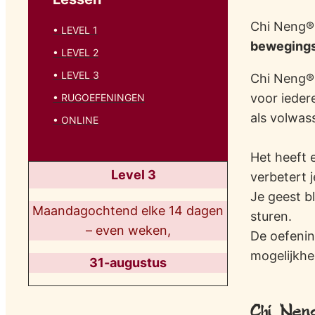
Chi Neng®
• LEVEL 1
bewegings
• LEVEL 2
• LEVEL 3
Chi Neng® 
voor ieder
• RUGOEFENINGEN
als volwass
• ONLINE
Het heeft 
Level 3
verbetert 
Je geest bl
Maandagochtend elke 14 dagen
sturen.
– even weken,
De oefenin
mogelijkh
31-augustus
Chi Nen