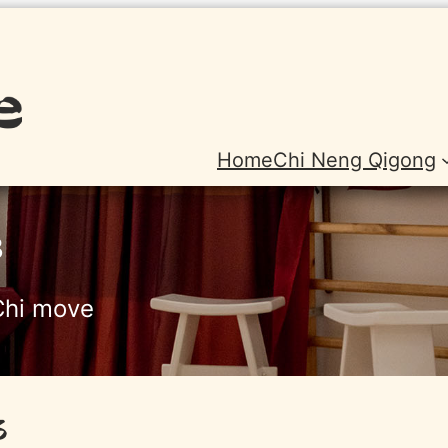
Home
Chi Neng Qigong
3
Chi move
3