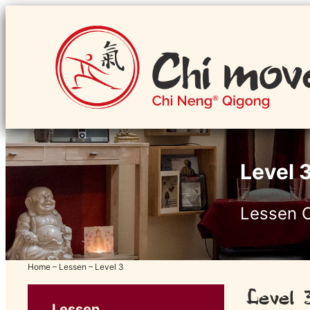
Ga
naar
de
inhoud
Level 
Lessen 
Home
–
Lessen
–
Level 3
Level 
Lessen