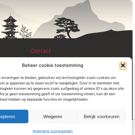
Contact
Beheer cookie toestemming
Rijnsburgerweg 128
2231AG Rijnsburg
 ervaringen te bieden, gebruiken wij technologieën zoals cookies om
ver je apparaat op te slaan en/of te raadplegen. Door in te stemmen met
06-42 99 63 69
logieën kunnen wij gegevens zoals surfgedrag of unieke ID's op deze site
Als je geen toestemming geeft of uw toestemming intrekt, kan dit een
gerdamoonen@chimove.nl
vloed hebben op bepaalde functies en mogelijkheden.
epteren
Weigeren
Bekijk voorkeuren
disclaimer
algemene voorwaarden
webdesign
|
|
Algemene voorwaarden