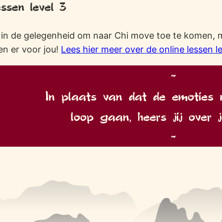
essen level 3
t in de gelegenheid om naar Chi move toe te komen, 
en er voor jou!
Lees hier meer over de online lessen le
~
In plaats van dat de emoties
loop gaan, heers jij over 
~